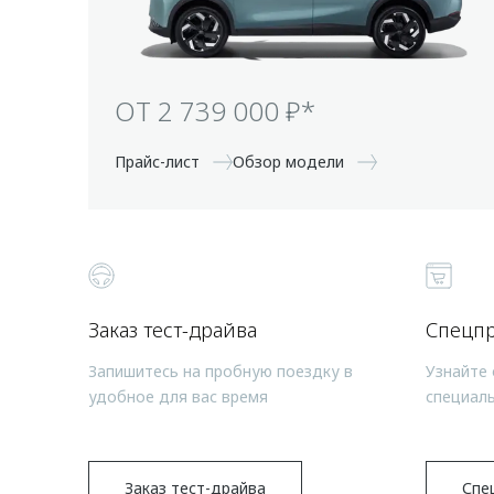
ОТ 2 739 000 ₽*
Прайс-лист
Обзор модели
Заказ тест-драйва
Спецп
Запишитесь на пробную поездку в
Узнайте 
удобное для вас время
специал
Заказ тест-драйва
Спе