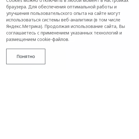
Cookies можно отключить в любой момент в настройках
браузера. Для обеспечения оптимальной работы и
КОМПЛЕКТАЦИИ И
улучшения пользовательского опыта на сайте могут
использоваться системы веб-аналитики (в том числе
ЦЕНЫ НОВОГО OMODA
Яндекс.Метрика). Продолжая использование сайта, Вы
соглашаетесь с применением указанных технологий и
C5
размещением cookie-файлов.
Понятно
О плюсах кроссовера OMODA C5
Один из главных плюсов OMODA C5 - это его стильный
дизайн. Авто имеет динамичные линии, эффектные фары
и массивные колеса, поэтому он выглядит очень
привлекательно на дороге.
Вторым важным преимуществом является просторный
Подробнее