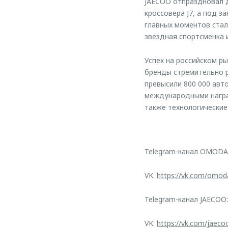
JAECOO отпраздновал д
кроссовера J7, а под 
главных моментов стал
звездная спортсменка 
Успех на российском р
бренды стремительно р
превысили 800 000 ав
международными наград
также технологические
Telegram-канал OMODA
VK:
https://vk.com/omod
Telegram-канал JAECOO
VK:
https://vk.com/jaeco