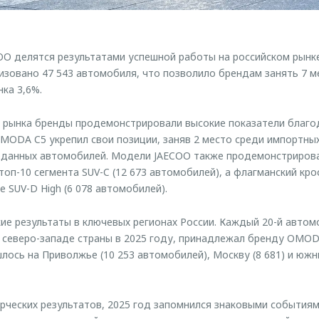
 делятся результатами успешной работы на российском рынке 
изовано 47 543 автомобиля, что позволило брендам занять 7 м
ка 3,6%.
в рынка бренды продемонстрировали высокие показатели благ
MODA C5 укрепил свои позиции, заняв 2 место среди импортных
роданных автомобилей. Модели JAECOO также продемонстриров
 топ-10 сегмента SUV-C (12 673 автомобилей), а флагманский кро
 SUV-D High (6 078 автомобилей).
ие результаты в ключевых регионах России. Каждый 20-й автом
 северо-западе страны в 2025 году, принадлежал бренду OMOD
лось на Приволжье (10 253 автомобилей), Москву (8 681) и южн
ческих результатов, 2025 год запомнился знаковыми событиям