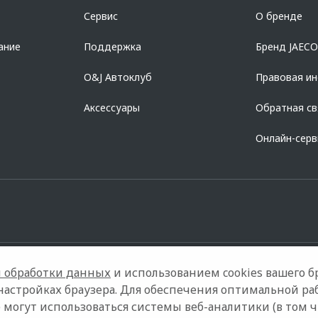
азделе «Кредит на покупку автомобиля у дилера» на сайте банка
https://al
Сервис
О бренде
728168971 ОГРН 1027700067328 место нахождение 107078, г. Москва, ул. Ка
ание
Поддержка
Бренд JAEC
O&J Автоклуб
Правовая и
Аксессуары
Обратная св
Онлайн-сер
 обработки данных
и использованием cookies вашего бр
настройках браузера. Для обеспечения оптимальной ра
 могут использоваться системы веб-аналитики (в том 
Правовая информация