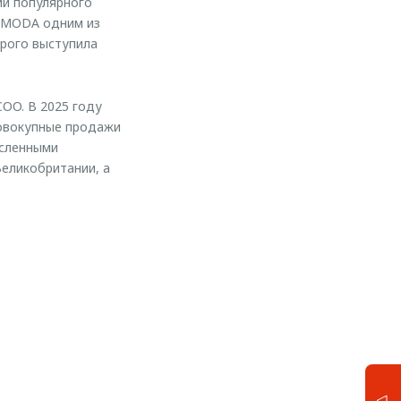
ии популярного
 OMODA одним из
орого выступила
COO. В 2025 году
совокупные продажи
исленными
еликобритании, а