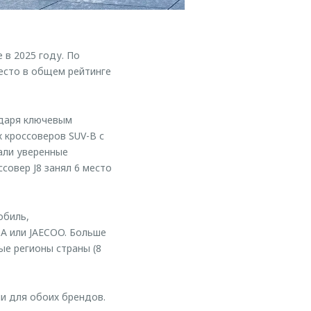
в 2025 году. По
есто в общем рейтинге
одаря ключевым
 кроссоверов SUV-B с
али уверенные
ссовер J8 занял 6 место
обиль,
A или JAECOO. Больше
ые регионы страны (8
и для обоих брендов.