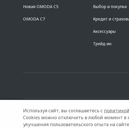
дилерских центрах «Omoda». Изучите все условия кредита в р
Новая OMODA C5
Выбор и покупка
platformId=alfasite
Кредит предоставляет АО Альфа-Банк. ИНН 7
Предложение ограничено и не является публичной офертой.
OMODA C7
Кредит и страхов
Аксессуары
Трейд-ин
Используя сайт, вы соглашаетесь с
политикой
Cookies можно отключить в любой момент в 
улучшения пользовательского опыта на сайте
© 2026
Модельный ряд
Архивные модели
Контакты