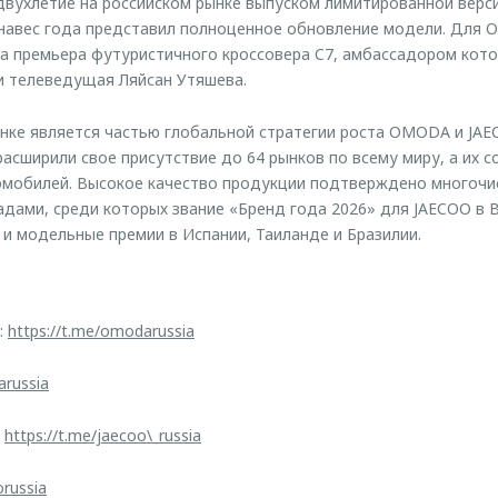
вухлетие на российском рынке выпуском лимитированной верс
занавес года представил полноценное обновление модели. Для
а премьера футуристичного кроссовера C7, амбассадором кот
и телеведущая Ляйсан Утяшева.
ынке является частью глобальной стратегии роста OMODA и JAE
асширили свое присутствие до 64 рынков по всему миру, а их 
томобилей. Высокое качество продукции подтверждено многоч
ами, среди которых звание «Бренд года 2026» для JAECOO в В
 и модельные премии в Испании, Таиланде и Бразилии.
:
https://t.me/omodarussia
arussia
:
https://t.me/jaecoo\_russia
orussia