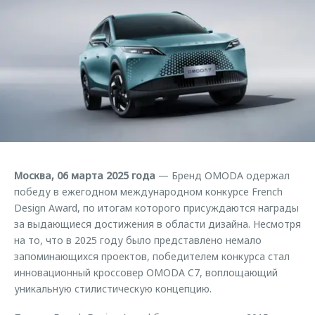
Кредитные программы
Гарантия
Обратная связь
Страхование
Дополнительная техническая поддержка
Кредитный калькулятор
Руководства по эксплуатации
Клиентская поддержка
Аксессуары
O&J Автоклуб
Одежда и сувениры
Оригинальные аксессуары
Клуб владельцев OMODA
Запчасти
Приложение O&J
Москва, 06 марта 2025 года
— Бренд OMODA одержал
Трейд-ин
Аксессуары
победу в ежегодном международном конкурсе French
Калькулятор трейд-ин
Одежда и сувениры
Design Award, по итогам которого присуждаются награды
за выдающиеся достижения в области дизайна. Несмотря
Оригинальные аксессуары
на то, что в 2025 году было представлено немало
Запчасти
запоминающихся проектов, победителем конкурса стал
инновационный кроссовер OMODA C7, воплощающий
уникальную стилистическую концепцию.