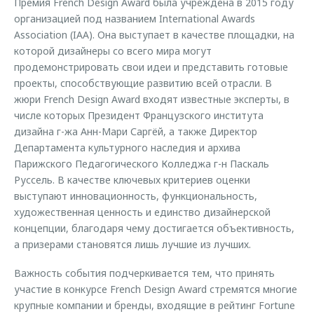
Премия French Design Award была учреждена в 2015 году
организацией под названием International Awards
Association (IAA). Она выступает в качестве площадки, на
которой дизайнеры со всего мира могут
продемонстрировать свои идеи и представить готовые
проекты, способствующие развитию всей отрасли. В
жюри French Design Award входят известные эксперты, в
числе которых Президент Французского института
дизайна г-жа Анн-Мари Саргёй, а также Директор
Департамента культурного наследия и архива
Парижского Педагогического Колледжа г-н Паскаль
Руссель. В качестве ключевых критериев оценки
выступают инновационность, функциональность,
художественная ценность и единство дизайнерской
концепции, благодаря чему достигается объективность,
а призерами становятся лишь лучшие из лучших.
Важность события подчеркивается тем, что принять
участие в конкурсе French Design Award стремятся многие
крупные компании и бренды, входящие в рейтинг Fortune