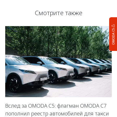
Смотрите также
OMODA C5
Вслед за OMODA C5: флагман OMODA C7
С
пополнил реестр автомобилей для такси
п