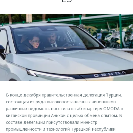
Кредитные программы
Гарантия
Обратная связь
Страхование
Дополнительная техническая поддержка
Кредитный калькулятор
Руководства по эксплуатации
Клиентская поддержка
Аксессуары
O&J Автоклуб
Одежда и сувениры
Оригинальные аксессуары
Клуб владельцев OMODA
Запчасти
Приложение O&J
Трейд-ин
Аксессуары
Калькулятор трейд-ин
Одежда и сувениры
В конце декабря правительственная делегация Турции,
Оригинальные аксессуары
состоящая из ряда высокопоставленных чиновников
Запчасти
различных ведомств, посетила штаб-квартиру OMODA в
китайской провинции Аньхой с целью обмена опытом. В
составе делегации присутствовали министр
промышленности и технологий Турецкой Республики