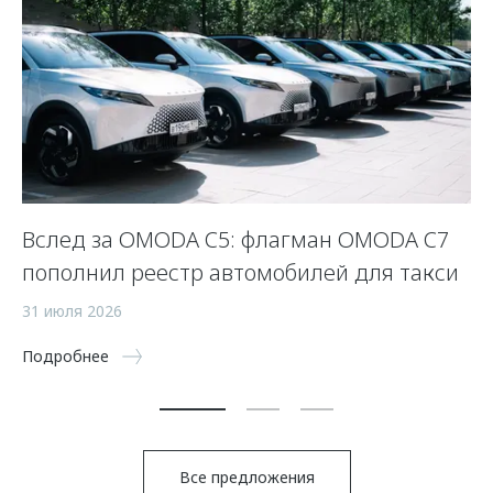
Вслед за OMODA C5: флагман OMODA C7
С
пополнил реестр автомобилей для такси
п
а
31 июля 2026
5 
Подробнее
По
Все предложения