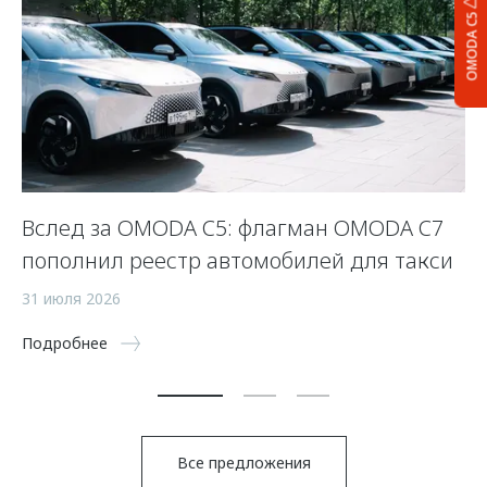
OMODA C5
Вслед за OMODA C5: флагман OMODA C7
С
пополнил реестр автомобилей для такси
п
а
31 июля 2026
5 
Подробнее
По
Все предложения