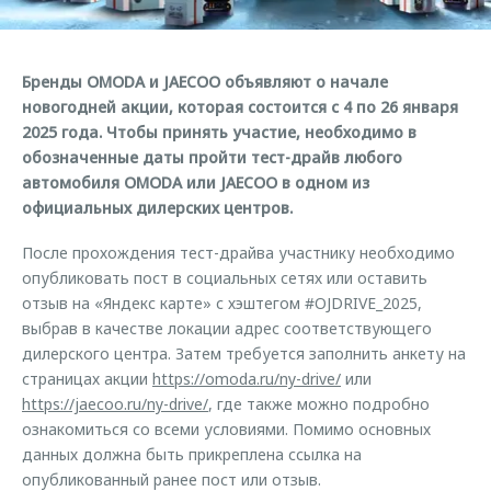
Кредитные программы
Гарантия
Обратная связь
Страхование
Дополнительная техническая поддержка
Бренды OMODA и JAECOO объявляют о начале
Кредитный калькулятор
Руководства по эксплуатации
новогодней акции, которая состоится с 4 по 26 января
Клиентская поддержка
Аксессуары
2025 года. Чтобы принять участие, необходимо в
обозначенные даты пройти тест-драйв любого
O&J Автоклуб
Одежда и сувениры
автомобиля OMODA или JAECOO в одном из
Оригинальные аксессуары
Клуб владельцев OMODA
официальных дилерских центров.
Запчасти
Приложение O&J
После прохождения тест-драйва участнику необходимо
опубликовать пост в социальных сетях или оставить
Трейд-ин
Аксессуары
отзыв на «Яндекс карте» с хэштегом #OJDRIVE_2025,
Калькулятор трейд-ин
Одежда и сувениры
выбрав в качестве локации адрес соответствующего
дилерского центра. Затем требуется заполнить анкету на
Оригинальные аксессуары
страницах акции
https://omoda.ru/ny-drive/
или
Запчасти
https://jaecoo.ru/ny-drive/
, где также можно подробно
ознакомиться со всеми условиями. Помимо основных
данных должна быть прикреплена ссылка на
опубликованный ранее пост или отзыв.