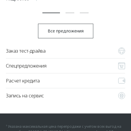
По
Все предложения
Заказ тест-драйва
Спецпредложения
Расчет кредита
Запись на сервис
¹ Указана максимальная цена перепродажи с учетом всех выгод на