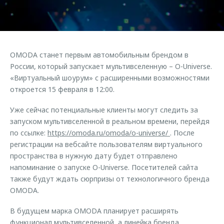
Кредитные программы
Гарантия
Обратная связь
Страхование
Дополнительная техническая поддержка
Кредитный калькулятор
Руководства по эксплуатации
Клиентская поддержка
OMODA станет первым автомобильным брендом в
Аксессуары
России, который запускает мультивселенную – O-Universe.
O&J Автоклуб
Одежда и сувениры
«Виртуальный шоурум» с расширенными возможностями
откроется 15 февраля в 12:00.
Оригинальные аксессуары
Клуб владельцев OMODA
Запчасти
Приложение O&J
Уже сейчас потенциальные клиенты могут следить за
запуском мультивселенной в реальном времени, перейдя
Трейд-ин
Аксессуары
по ссылке:
https://omoda.ru/omoda/o-universe/
. После
регистрации на вебсайте пользователям виртуального
Калькулятор трейд-ин
Одежда и сувениры
пространства в нужную дату будет отправлено
Оригинальные аксессуары
напоминание о запуске O-Universe. Посетителей сайта
Запчасти
также будут ждать сюрпризы от технологичного бренда
OMODA.
В будущем марка OMODA планирует расширять
функционал мультивселенной, а линейка бренда