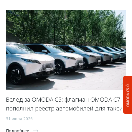
OMODA C5
Вслед за OMODA C5: флагман OMODA C7
С
пополнил реестр автомобилей для такси
п
а
31 июля 2026
5 
Подробнее