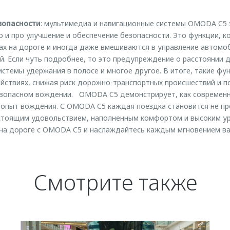
зопасности
: мультимедиа и навигационные системы OMODA C5 
о и про улучшение и обеспечение безопасности. Это функции,
ах на дороге и иногда даже вмешиваются в управление автомо
. Если чуть подробнее, то это предупреждение о расстоянии д
системы удержания в полосе и многое другое. В итоге, такие ф
ействиях, снижая риск дорожно-транспортных происшествий и п
езопасном вождении. OMODA C5 демонстрирует, как современн
 опыт вождения. С OMODA C5 каждая поездка становится не п
настоящим удовольствием, наполненным комфортом и высоким у
 на дороге с OMODA C5 и наслаждайтесь каждым мгновением ва
Смотрите также