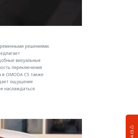
временными решениями.
редлагает
добные визуальные
мость переключения
а в OMODA C5 также
здает ощущение
ре наслаждаться