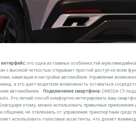
 интерфейс:
это одна из главных особенностей мультимедийно
ан с высокой четкостью открывает простой доступ ко всем фун
нки, навигация и настройки автомобиля. Управление возможно к
манд, а это дает водителю возможность оставаться сосредот
ления автомобилем.
Подключение смартфона:
OMODA C5 подд
d Auto. Это легкий способ комфортно интегрировать ваш смартф
Благодаря этому, можно использовать привычные приложения 
и общения, не отвлекаясь от управления транспортным средс
ляет использовать голосовые ассистенты, что делает взаимод