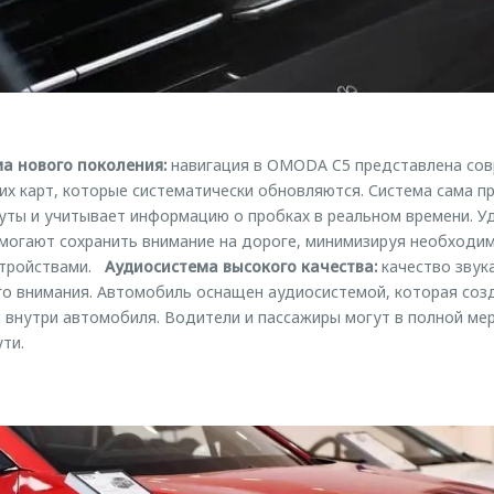
а нового поколения:
навигация в OMODA C5 представлена со
х карт, которые систематически обновляются. Система сама п
уты и учитывает информацию о пробках в реальном времени. У
омогают сохранить внимание на дороге, минимизируя необходи
стройствами.
Аудиосистема высокого качества:
качество звук
го внимания. Автомобиль оснащен аудиосистемой, которая со
внутри автомобиля. Водители и пассажиры могут в полной ме
ти.