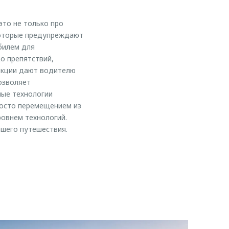
это не только про
 которые предупреждают
билем для
о препятствий,
ункции дают водителю
озволяет
ые технологии
росто перемещением из
ровнем технологий.
шего путешествия.