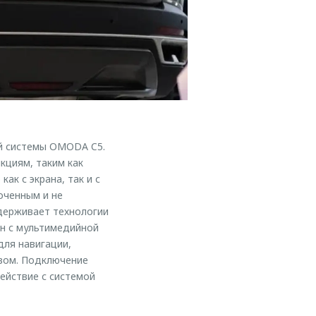
й системы OMODA C5.
кциям, таким как
ак с экрана, так и с
оченным и не
ерживает технологии
он с мультимедийной
для навигации,
твом. Подключение
ействие с системой