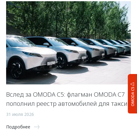
OMODA C5
Вслед за OMODA C5: флагман OMODA C7
С
пополнил реестр автомобилей для такси
п
а
31 июля 2026
5 
Подробнее
По