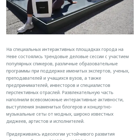
Кредитные программы
Гарантия
Обратная связь
Страхование
Дополнительная техническая поддержка
Кредитный калькулятор
Руководства по эксплуатации
Клиентская поддержка
Аксессуары
O&J Автоклуб
Одежда и сувениры
На специальных интерактивных площадках города на
Неве состоялись трендовые деловые сессии с участием
Оригинальные аксессуары
Клуб владельцев OMODA
популярных спикеров, различные образовательные
Запчасти
Приложение O&J
программы при поддержке именитых экспертов, ученых,
преподавателей и учащихся вузов, а также
Трейд-ин
Аксессуары
предпринимателей, инвесторов и специалистов
Калькулятор трейд-ин
Одежда и сувениры
перспективных отраслей. Развлекательную часть
наполнили всевозможные интерактивные активности,
Оригинальные аксессуары
выступления знаменитых блогеров и концертно-
Запчасти
музыкальные сеты от модных, широко известных
диджеев, артистов и исполнителей.
Придерживаясь идеологии устойчивого развития