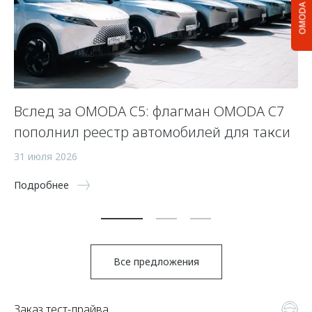
OMODA C5
Вслед за OMODA C5: флагман OMODA C7
С
пополнил реестр автомобилей для такси
п
а
31 июля 2026
5 
Подробнее
По
Все предложения
Заказ тест-драйва