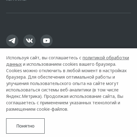
16.01.2015. Предложение ограничено и не является публичной
офертой.
Используя сайт, вы соглашаетесь с
политикой обработки
данных
и использованием cookies вашего браузера.
Cookies можно отключить в любой момент в настройках
браузера. Для обеспечения оптимальной работы и
улучшения пользовательского опыта на сайте могут
использоваться системы веб-аналитики (в том числе
Горячая линия OMODA:
+7 (495) 445-91-36
Яндекс.Метрика). Продолжая использование сайта, Вы
соглашаетесь с применением указанных технологий и
© 2026
размещением cookie-файлов.
Модельный ряд
Архивные модели
Контакты
Правовая информация
Понятно