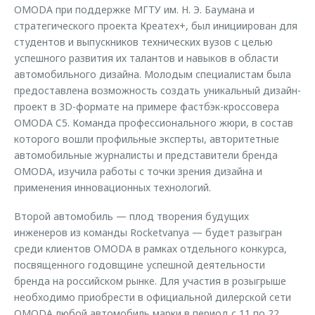
OMODA при поддержке МГТУ им. Н. Э. Баумана и
стратегического проекта Креатех+, был инициирован для
студентов и выпускников технических вузов с целью
успешного развития их талантов и навыков в области
автомобильного дизайна. Молодым специалистам была
предоставлена возможность создать уникальный дизайн-
проект в 3D-формате на примере фастбэк-кроссовера
OMODA C5. Команда профессионального жюри, в состав
которого вошли профильные эксперты, авторитетные
автомобильные журналисты и представители бренда
OMODA, изучила работы с точки зрения дизайна и
применения инновационных технологий.
Второй автомобиль — плод творения будущих
инженеров из команды Rocketvanya — будет разыгран
среди клиентов OMODA в рамках отдельного конкурса,
посвященного годовщине успешной деятельности
бренда на российском рынке. Для участия в розыгрыше
необходимо приобрести в официальной дилерской сети
OMODA любой автомобиль марки в период с 11 по 22