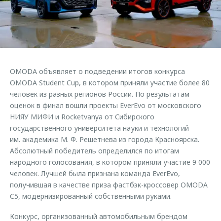
Кредитные программы
Гарантия
Обратная связь
Страхование
Дополнительная техническая поддержка
Кредитный калькулятор
Руководства по эксплуатации
Клиентская поддержка
Аксессуары
OMODA объявляет о подведении итогов конкурса
O&J Автоклуб
Одежда и сувениры
OMODA Student Cup, в котором приняли участие более 80
Оригинальные аксессуары
Клуб владельцев OMODA
человек из разных регионов России. По результатам
оценок в финал вошли проекты EverEvo от московского
Запчасти
Приложение O&J
НИЯУ МИФИ и Rocketvanya от Сибирского
Трейд-ин
Аксессуары
государственного университета науки и технологий
им. академика М. Ф. Решетнева из города Красноярска.
Калькулятор трейд-ин
Одежда и сувениры
Абсолютный победитель определился по итогам
Оригинальные аксессуары
народного голосования, в котором приняли участие 9 000
человек. Лучшей была признана команда EverEvo,
Запчасти
получившая в качестве приза фастбэк-кроссовер OMODA
C5, модернизированный собственными руками.
Конкурс, организованный автомобильным брендом