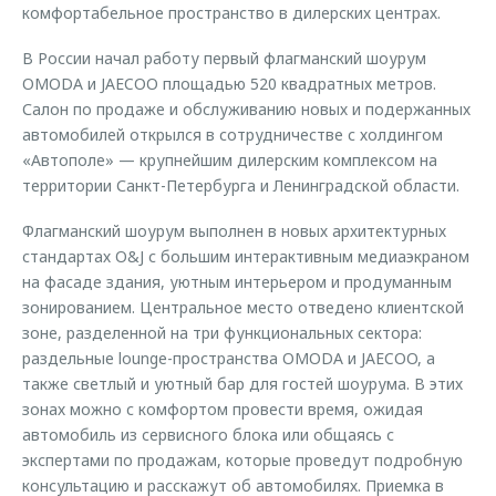
комфортабельное пространство в дилерских центрах.
Кредитные программы
Гарантия
Обратная связь
Страхование
Дополнительная техническая поддержка
В России начал работу первый флагманский шоурум
Кредитный калькулятор
Руководства по эксплуатации
OMODA и JAECOO площадью 520 квадратных метров.
Салон по продаже и обслуживанию новых и подержанных
Клиентская поддержка
Аксессуары
автомобилей открылся в сотрудничестве с холдингом
«Автополе» — крупнейшим дилерским комплексом на
O&J Автоклуб
Одежда и сувениры
территории Санкт-Петербурга и Ленинградской области.
Оригинальные аксессуары
Клуб владельцев OMODA
Флагманский шоурум выполнен в новых архитектурных
Запчасти
Приложение O&J
стандартах O&J с большим интерактивным медиаэкраном
на фасаде здания, уютным интерьером и продуманным
Трейд-ин
Аксессуары
зонированием. Центральное место отведено клиентской
Калькулятор трейд-ин
Одежда и сувениры
зоне, разделенной на три функциональных сектора:
раздельные lounge-пространства OMODA и JAECOO, а
Оригинальные аксессуары
также светлый и уютный бар для гостей шоурума. В этих
Запчасти
зонах можно с комфортом провести время, ожидая
автомобиль из сервисного блока или общаясь с
экспертами по продажам, которые проведут подробную
консультацию и расскажут об автомобилях. Приемка в