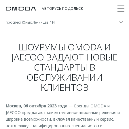
АВТОРУСЬ ПОДОЛЬСК
проспект Юных Ленинцев, 1И
Покупателям
Мир OMODA
Владельцам
Модели
ШОУРУМЫ OMODA И
JAECOO ЗАДАЮТ НОВЫЕ
C5
Выбор и покупка
Сервис
О бренде
СТАНДАРТЫ В
от 2 299 000 ₽*
Сравнить комплектации
Записаться на сервис
Новости
ОБСЛУЖИВАНИИ
Записаться на тест-драйв
Кузовной ремонт
Онлайн-сервисы
C7
Cпецпредложения
Шиномонтаж
КЛИЕНТОВ
Приложение O&J
от 2 739 000 ₽*
Прайс-листы
Техническое обслуживание
Клуб владельцев OMODA
Тест-драйв
Комплексная диагностика
Москва, 06 октября 2023 года
— Бренды OMODA и
Бренд JAECOO
OMODA Лизинг
JAECOO предлагают клиентам инновационные решения и
Поддержка
широкие возможности, включая качественный сервис,
Кредит и страхование
Правовая информация
Помощь на дороге
поддержку квалифицированных специалистов и