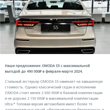
Кредитные программы
Гарантия
Обратная связь
Страхование
Дополнительная техническая поддержка
Кредитный калькулятор
Руководства по эксплуатации
Клиентская поддержка
Аксессуары
O&J Автоклуб
Одежда и сувениры
Оригинальные аксессуары
Клуб владельцев OMODA
Запчасти
Приложение O&J
Трейд-ин
Аксессуары
Наше предложение: OMODA S5 с максимальной
выгодой до 490 000₽ в феврале-марте 2024.
Калькулятор трейд-ин
Одежда и сувениры
Оригинальные аксессуары
Стильный экстерьер OMODA S5 намекает на завышенную
стоимость. Однако классический седан в исполнении
Запчасти
OMODA стоит менее 2 000 000₽ в базовой комплектации
и не дороже 2 150 000₽ в максимальной комплектации
Ultra.* Топовая версия автомобиля имеет более 10
дополнительных опций, обеспечивающих безопасность и