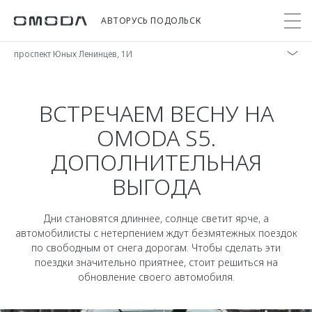
АВТОРУСЬ ПОДОЛЬСК
проспект Юных Ленинцев, 1И
Покупателям
Мир OMODA
Владельцам
Модели
ВСТРЕЧАЕМ ВЕСНУ НА
OMODA S5.
C5
Выбор и покупка
Сервис
О бренде
ДОПОЛНИТЕЛЬНАЯ
от 2 299 000 ₽*
Сравнить комплектации
Записаться на сервис
Новости
ВЫГОДА
Записаться на тест-драйв
Кузовной ремонт
Онлайн-сервисы
C7
Cпецпредложения
Шиномонтаж
Приложение O&J
Дни становятся длиннее, солнце светит ярче, а
от 2 739 000 ₽*
Прайс-листы
Техническое обслуживание
автомобилисты с нетерпением ждут безмятежных поездок
Клуб владельцев OMODA
Тест-драйв
Комплексная диагностика
по свободным от снега дорогам. Чтобы сделать эти
поездки значительно приятнее, стоит решиться на
Бренд JAECOO
OMODA Лизинг
Поддержка
обновление своего автомобиля.
Кредит и страхование
Правовая информация
Помощь на дороге