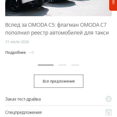
Вслед за OMODA C5: флагман OMODA C7
С
пополнил реестр автомобилей для такси
п
а
31 июля 2026
5 
Подробнее
По
Все предложения
Заказ тест-драйва
Спецпредложения